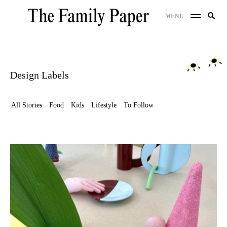
Skip
Search
MENU
to
SE
for:
content
Design Labels
All Stories
Food
Kids
Lifestyle
To Follow