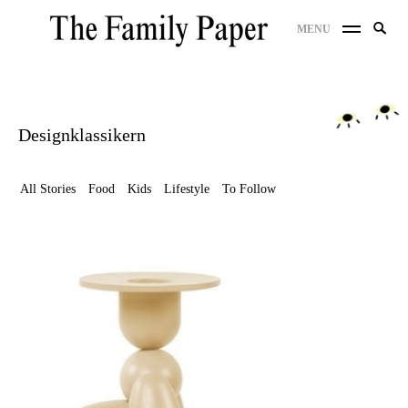
Skip
Search
MENU
to
SE
for:
content
Designklassikern
All Stories
Food
Kids
Lifestyle
To Follow