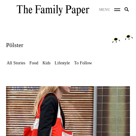
Skip
Search
MENU
to
SE
for:
content
Pölster
All Stories
Food
Kids
Lifestyle
To Follow