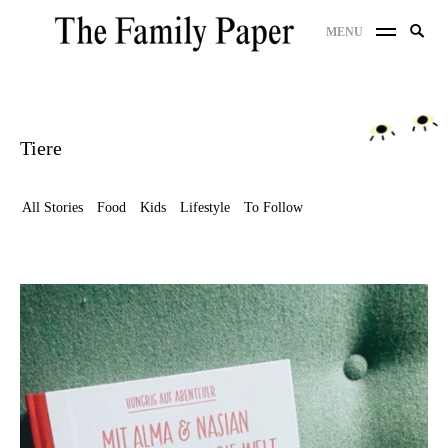
Skip
Search
MENU
to
SE
for:
content
Tiere
All Stories
Food
Kids
Lifestyle
To Follow