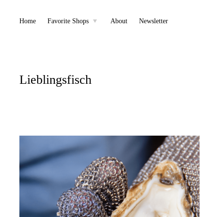
Skip
Home
Favorite Shops
About
Newsletter
toggle
child
to
menu
content
Lieblingsfisch