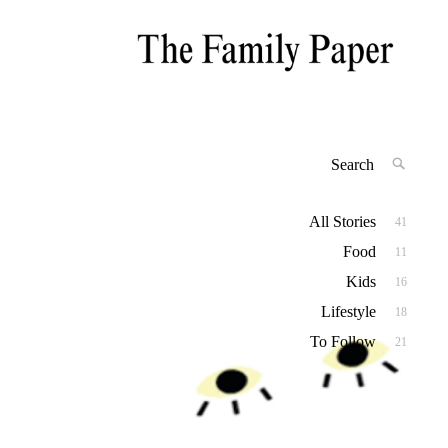
Inspiration for Modern Families
Search
SEAR
for:
All Stories
41
Food
11
Kids
16
Lifestyle
18
To Follow
21