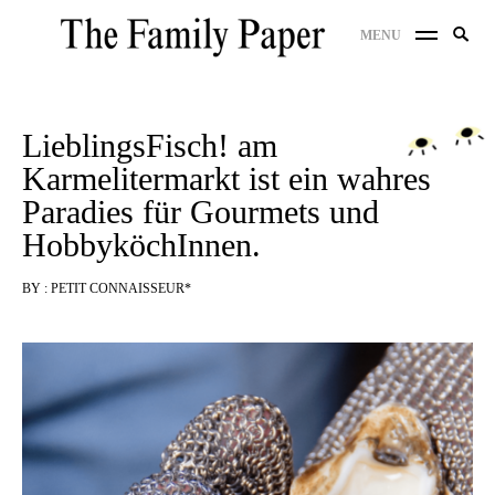
Skip
Search
MENU
to
SE
for:
content
LieblingsFisch! am
Karmelitermarkt ist ein wahres
Paradies für Gourmets und
HobbyköchInnen.
BY :
PETIT CONNAISSEUR*