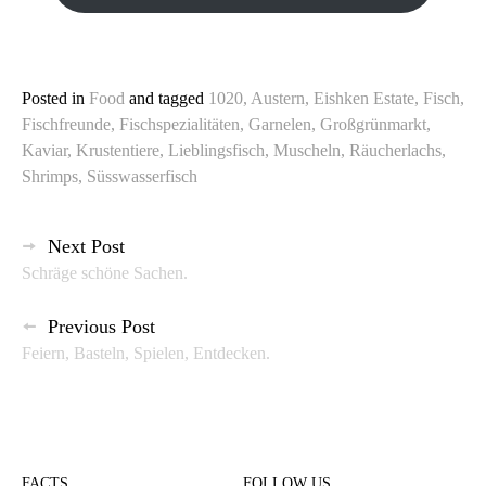
Posted in
Food
and
tagged
1020
,
Austern
,
Eishken Estate
,
Fisch
,
Fischfreunde
,
Fischspezialitäten
,
Garnelen
,
Großgrünmarkt
,
Kaviar
,
Krustentiere
,
Lieblingsfisch
,
Muscheln
,
Räucherlachs
,
Shrimps
,
Süsswasserfisch
Beitragsnavigation
Next Post
Schräge schöne Sachen.
Previous Post
Feiern, Basteln, Spielen, Entdecken.
FACTS
FOLLOW US