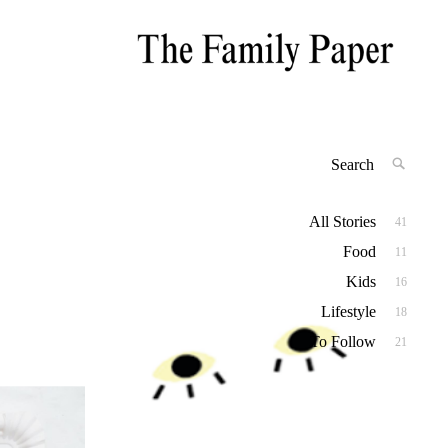
Inspiration for Modern Families
Search
SEAR
for:
All Stories
41
Food
11
Kids
16
Lifestyle
18
To Follow
21