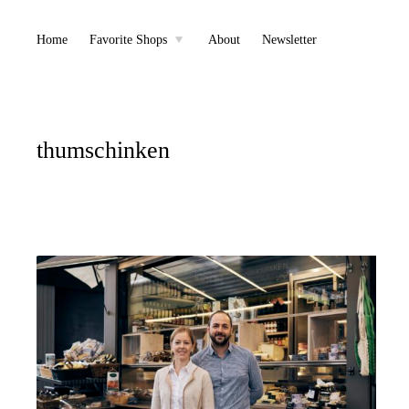
Skip
Home
Favorite Shops
About
Newsletter
toggle
child
to
menu
content
thumschinken