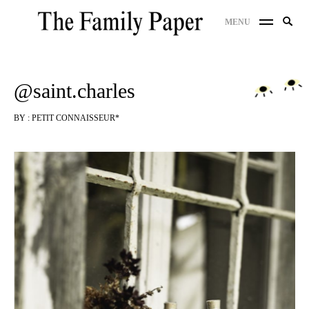
Skip
Search
MENU
to
SE
for:
content
@saint.charles
BY :
PETIT CONNAISSEUR*