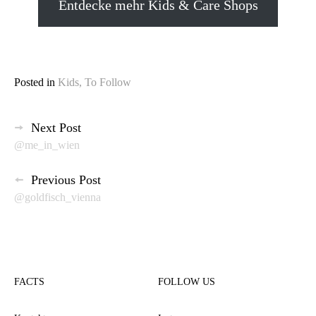
Entdecke mehr Kids & Care Shops
Posted in
Kids
,
To Follow
Beitragsnavigation
Next Post
@me_in_wien
Previous Post
@goldfisch_vienna
FACTS
FOLLOW US