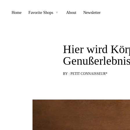
Skip
Home
Favorite Shops
About
Newsletter
toggle
child
to
menu
content
Hier wird Kör
Genußerlebnis
BY :
PETIT CONNAISSEUR*