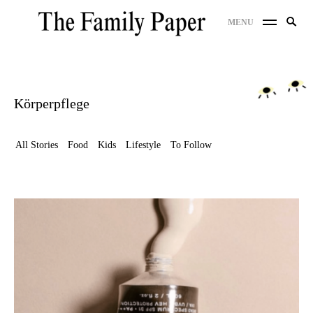
Skip
Search
MENU
to
SE
for:
content
Körperpflege
All Stories
Food
Kids
Lifestyle
To Follow